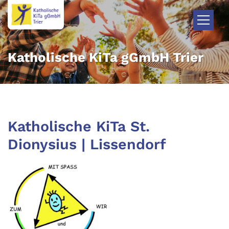
Zum Inhalt springen
Katholische KiTa gGmbH Trier
Katholische KiTa St.
Dionysius | Lissendorf