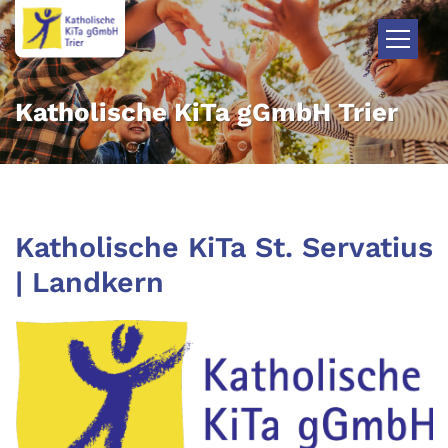
Zum Inhalt springen
Katholische KiTa gGmbH Trier
Katholische KiTa St. Servatius
| Landkern