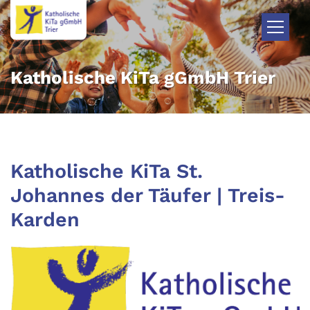
Zum Inhalt springen
Katholische KiTa gGmbH Trier
Katholische KiTa St.
Johannes der Täufer | Treis-
Karden