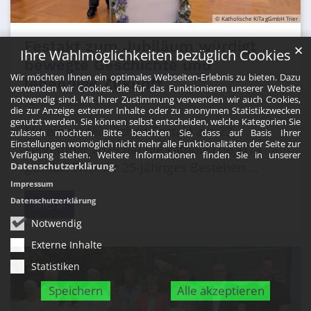
© Katholische KiTa gGmbH Trier
Festakt zum Jubiläum würdigt
✕
Ihre Wahlmöglichkeiten bezüglich Cookies
bewegte Geschichte und
Wir möchten Ihnen ein optimales Webseiten-Erlebnis zu bieten. Dazu
lebendige Zukunft
verwenden wir Cookies, die für das Funktionieren unserer Website
notwendig sind. Mit Ihrer Zustimmung verwenden wir auch Cookies,
24. September 2025
die zur Anzeige externer Inhalte oder zu anonymen Statistikzwecken
genutzt werden. Sie können selbst entscheiden, welche Kategorien Sie
Mit einem feierlichen Festakt am 23.
zulassen möchten. Bitte beachten Sie, dass auf Basis Ihrer
Einstellungen womöglich nicht mehr alle Funktionalitäten der Seite zur
September 2025 hat die katholische KiTa
Verfügung stehen. Weitere Informationen finden Sie in unserer
gGmbH Trier ihr 25-jähriges Bestehen ...
Datenschutzerklärung
.
Impressum
Datenschutzerklärung
Mehr
Notwendig
Externe Inhalte
Statistiken
Speichern
Alle akzeptieren