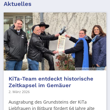
Aktuelles
© Katholische KiTa gGmbH Trier
KiTa-Team entdeckt historische
Zeitkapsel im Gemäuer
2. März 2026
Ausgrabung des Grundsteins der KiTa
Liebfrauen in Bitburg fördert 64 Jahre alte