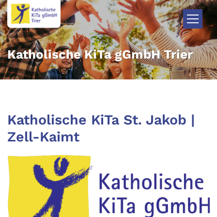
Zum Inhalt springen
Katholische KiTa gGmbH Trier
Katholische KiTa St. Jakob |
Zell-Kaimt