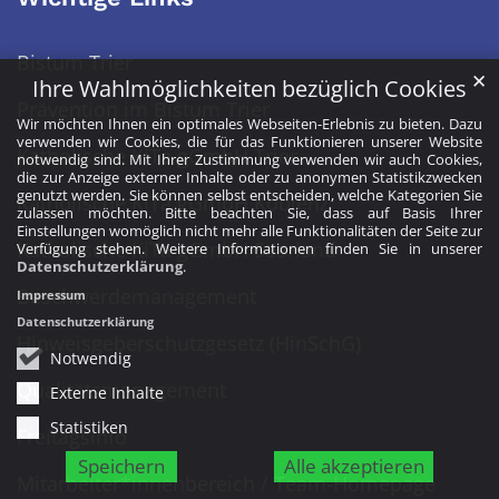
Bistum Trier
✕
Ihre Wahlmöglichkeiten bezüglich Cookies
Prävention im Bistum Trier
Wir möchten Ihnen ein optimales Webseiten-Erlebnis zu bieten. Dazu
verwenden wir Cookies, die für das Funktionieren unserer Website
Katholische KiTa gGmbH Trier
notwendig sind. Mit Ihrer Zustimmung verwenden wir auch Cookies,
die zur Anzeige externer Inhalte oder zu anonymen Statistikzwecken
genutzt werden. Sie können selbst entscheiden, welche Kategorien Sie
Katholische KiTa gGmbH Koblenz
zulassen möchten. Bitte beachten Sie, dass auf Basis Ihrer
Einstellungen womöglich nicht mehr alle Funktionalitäten der Seite zur
Katholische KiTa gGmbH Saarland
Verfügung stehen. Weitere Informationen finden Sie in unserer
Datenschutzerklärung
.
Beschwerdemanagement
Impressum
Datenschutzerklärung
Hinweisgeberschutzgesetz (HinSchG)
Notwendig
Qualitätsmanagement
Externe Inhalte
Statistiken
Freitagsinfo
Speichern
Alle akzeptieren
Mitarbeiter*innenbereich / Team-Homepage