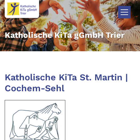
Zum Inhalt springen
Katholische KiTa gGmbH Trier
Katholische KiTa St. Martin |
Cochem-Sehl