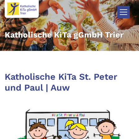
Zum Inhalt springen
Katholische KiTa gGmbH Trier
Katholische KiTa St. Peter
und Paul | Auw