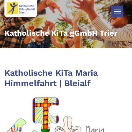
Zum Inhalt springen
Katholische KiTa gGmbH Trier
Katholische KiTa Maria
Himmelfahrt | Bleialf