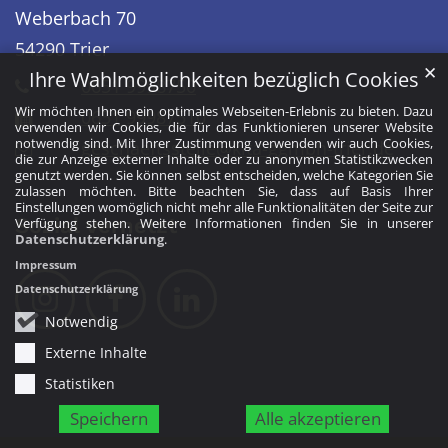
Weberbach 70
54290
Trier
✕
Ihre Wahlmöglichkeiten bezüglich Cookies
0651 9998750
Wir möchten Ihnen ein optimales Webseiten-Erlebnis zu bieten. Dazu
0651 99987510
verwenden wir Cookies, die für das Funktionieren unserer Website
notwendig sind. Mit Ihrer Zustimmung verwenden wir auch Cookies,
geschaeftsstelle@kita-ggmbh-trier.de
die zur Anzeige externer Inhalte oder zu anonymen Statistikzwecken
genutzt werden. Sie können selbst entscheiden, welche Kategorien Sie
zulassen möchten. Bitte beachten Sie, dass auf Basis Ihrer
Einstellungen womöglich nicht mehr alle Funktionalitäten der Seite zur
Sozial vernetzt
Verfügung stehen. Weitere Informationen finden Sie in unserer
Datenschutzerklärung
.
Impressum
Datenschutzerklärung
Notwendig
Externe Inhalte
Statistiken
Speichern
Alle akzeptieren